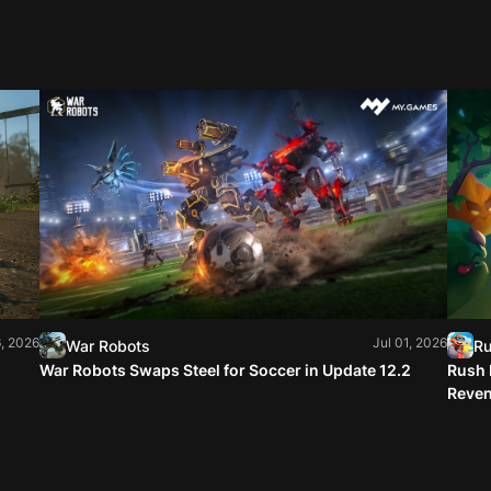
6, 2026
Jul 01, 2026
War Robots
Ru
War Robots Swaps Steel for Soccer in Update 12.2
Rush 
Reve