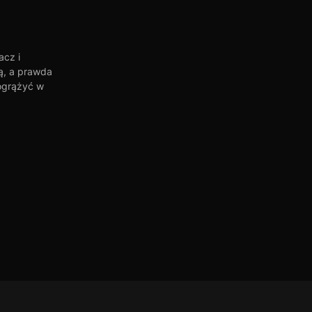
acz i
ą, a prawda
pogrążyć w