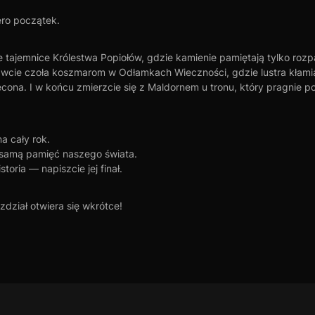
ero początek.
e tajemnice Królestwa Popiołów, gdzie kamienie pamiętają tylko rozp
awcie czoła koszmarom w Odłamkach Wieczności, gdzie lustra kłami
ęcona. I w końcu zmierzcie się z Maldornem u tronu, który pragnie 
a cały rok.
 samą pamięć naszego świata.
toria — napiszcie jej finał.
zdział otwiera się wkrótce!