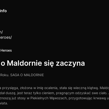
Info
m
/
Heroes
/
f Heroes
o Maldornie się zaczyna
 Roku. SAGA O MALDORNIE
przysięga, złożona w imię ocalenia, stała się wieczną klątwą. Maldor
dał duszę, jest teraz tylko cieniem, pragnącym odzyskać swe ciało.
znoszą już stosy w Piekielnych Wąwozach, przygotowując krwawą u
iata.