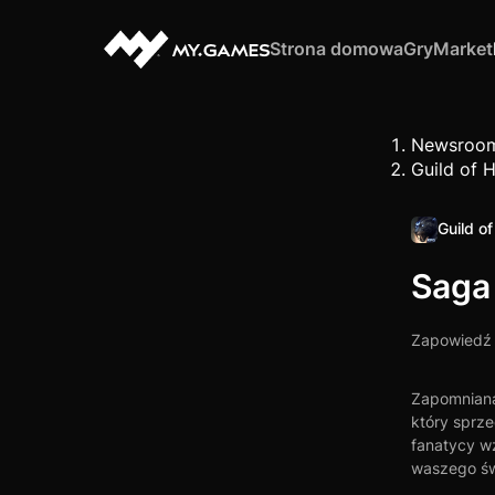
Strona domowa
Gry
Market
Newsroo
Guild of 
Guild o
Saga 
Zapowiedź
Zapomniana 
który sprze
fanatycy w
waszego św