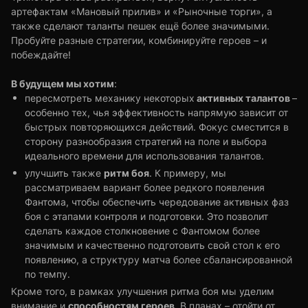
артефактам «Мановый прилив» и «Рыночные торги», а
также сделают таланты пешек ещё более значимыми.
Пробуйте разные стратегии, комбинируйте героев – и
побеждайте!
В будущем мы хотим
:
активных талантов
пересмотреть механику некоторых
–
особенно тех, чья эффективность напрямую зависит от
быстрых повторяющихся действий. Фокус сместится в
сторону разнообразия стратегий на поле и выбора
идеального времени для использования талантов.
ритм боя
улучшить также
. К примеру, мы
рассматриваем вариант более редкого появления
Фантома, чтобы обеспечить чередование активных фаз
боя с этапами контроля и подготовки. Это позволит
сделать каждое столкновение с Фантомом более
значимым и качественно подготовить свой стол к его
появлению, а структуру матча более сбалансированной
по темпу.
Кроме того, в рамках улучшения ритма боя мы уделим
способностям героев
внимание и
. В планах – отойти от