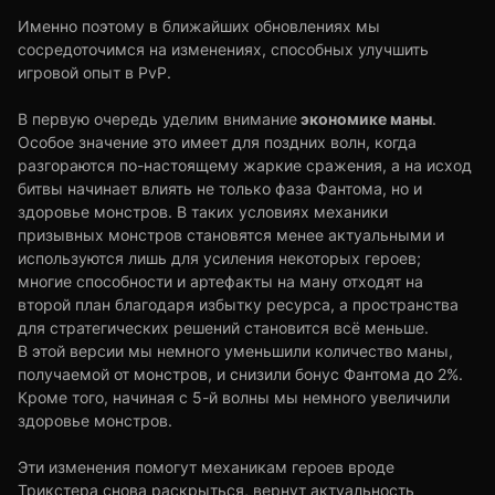
Именно поэтому в ближайших обновлениях мы
сосредоточимся на изменениях, способных улучшить
игровой опыт в PvP.
экономике маны
В первую очередь уделим внимание
.
Особое значение это имеет для поздних волн, когда
разгораются по-настоящему жаркие сражения, а на исход
битвы начинает влиять не только фаза Фантома, но и
здоровье монстров. В таких условиях механики
призывных монстров становятся менее актуальными и
используются лишь для усиления некоторых героев;
многие способности и артефакты на ману отходят на
второй план благодаря избытку ресурса, а пространства
для стратегических решений становится всё меньше.
В этой версии мы немного уменьшили количество маны,
получаемой от монстров, и снизили бонус Фантома до 2%.
Кроме того, начиная с 5-й волны мы немного увеличили
здоровье монстров.
Эти изменения помогут механикам героев вроде
Трикстера снова раскрыться, вернут актуальность