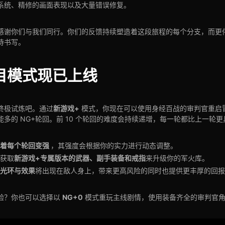
系统、精修的画面表现以及大量错误修复。
感谢你们与我们同行。你们的反馈持续塑造着这段旅程的每个分支，而更
待书写。
目模式现已上线
新游戏+
终极试炼吧。通过
模式，你现在可以使用身经百战的审判官重启
能多的 NG+轮回。前 10 个轮回的难度会持续递增，每一轮都比上一轮
随着每个轮回变强
，其强度会根据你的实力进行动态调整。
新游戏+专属版本的武器、副手装备和戒指
获取
来升级你的军火库。
光环与效果
将出现在敌人身上，带来更高风险的同时也提供更丰厚的回报
NG+0
验？你也可以选择以
模式重玩主线剧情，使用装备齐全的审判官