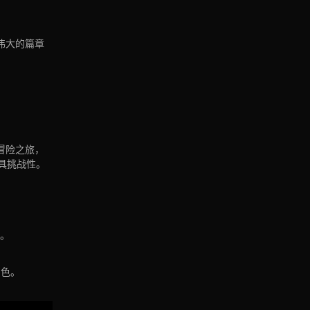
伟大的篇章
冒险之旅，
更具挑战性。
。
角色。