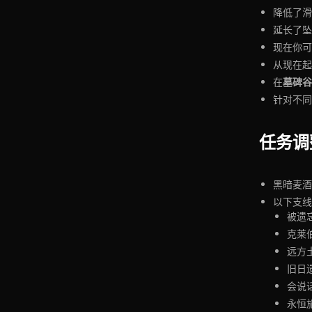
降低了滑
延长了坠
现在你可
从现在起
墓碑谷
在
针对不同
任务调
黑暗麦酒
以下支线
被遗
克莱
远方
旧日
会说
永恒