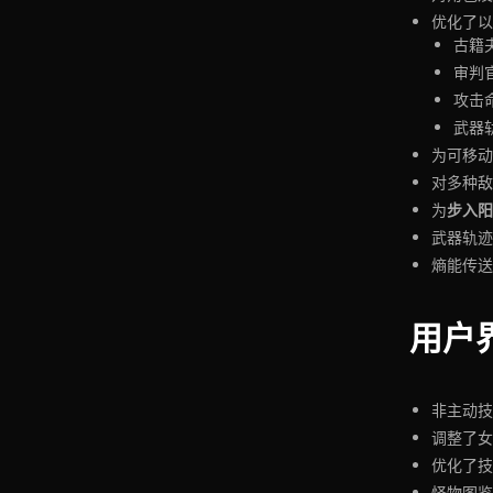
优化了以
古籍
审判
攻击
武器
为可移动
对多种敌
步入阳
为
武器轨迹
熵能传送
用户界
非主动技
调整了女
优化了技
怪物图鉴