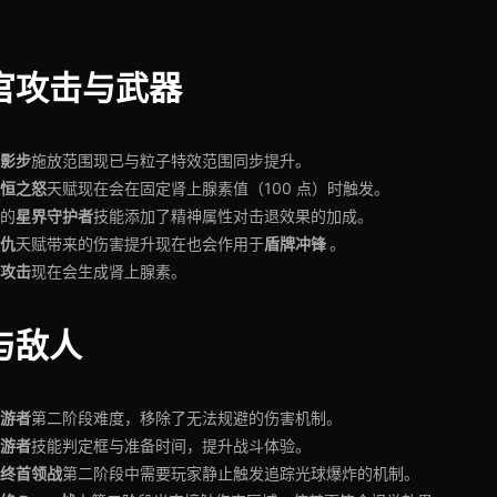
官攻击与武器
影步
施放范围现已与粒子特效范围同步提升。
恒之怒
天赋现在会在固定肾上腺素值（100 点）时触发。
星界守护者
的
技能添加了精神属性对击退效果的加成。
仇
盾牌冲锋
天赋带来的伤害提升现在也会作用于
。
攻击
现在会生成肾上腺素。
与敌人
游者
第二阶段难度，移除了无法规避的伤害机制。
游者
技能判定框与准备时间，提升战斗体验。
终首领战
第二阶段中需要玩家静止触发追踪光球爆炸的机制。