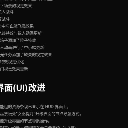
下场景的视觉效果：
夫人战斗
官战斗
命中与血液飞溅效果
轨迹特效与敌人动画更新
箱子添加了粒子特效
人动画进行了中小幅更新
光
任务添加了缺失的视觉效果
特效视觉优化
门视觉效果更新
面(UI)改进
能组的资源条现已显示在 HUD 界面上。
巫祭坛处"女巫提灯"升级界面的节点导航方式。
能升级界面的节点导航操作。
列表中的敌人解锁现在会显示星级（1-3星）。