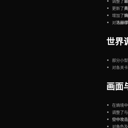
最
调整了
奥
更新了
熵
增加了
洛赫缪
对
世界
部分小型
对各关卡
画面
在熵境中
调整了与
空中攻击
对角色及