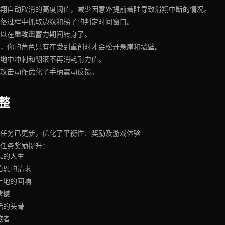
翔自动取消的高度阈值，减少因意外提前着陆导致滑翔中断的情况。
落过程中抓取边缘和梯子的判定时间窗口。
重攻击
以在
蓄力期间转身了。
，你的角色只有在受到重创时才会松开悬崖和墙壁。
地
中冲刺和翻滚不再消耗耐力值。
攻击动作优化了手柄震动反馈。
整
任务已更新，优化了平衡性、奖励及游戏体验
任务奖励提升：
忘的人生
伯恩的请求
土地的回响
遗憾
话的头骨
旅者