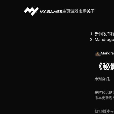
主页
游戏
市场
关于
新闻发布
Mandrago
Mandra
《秘
审判官们，
是时候磨砺
版本更新现
但1.6版