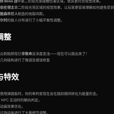
终 Boss 战
中第二阶段光束接触伤害区域，使其更符合视觉效果。
伯伦领主
第二阶段光亮区域的视觉效果，让玩家更容易理解如何避免受到
能森林巨人
制造的地裂间距。
尔村
的敌人分布进行了小幅平衡性调整。
调整
非致命
尖刺陷阱现已
且深度变浅——现在可以跳出来了！
几何结构进行了微调及错误修复
与特效
使用弹跳板时，你的审判官现在会在跳跃期间转化为能量形态。
 NPC 互动时的朝向判定。
动画效果优化。
过场动画进行了大量细节调整。