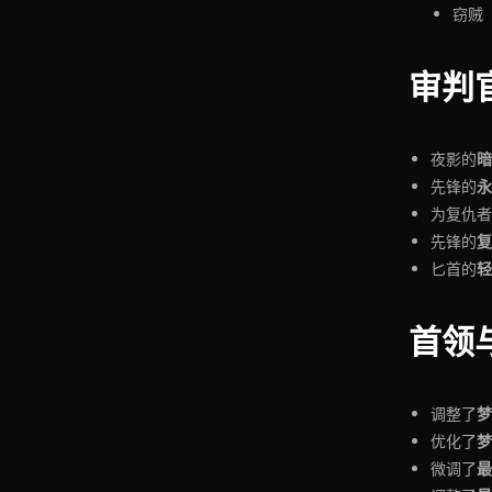
窃贼
审判
暗
夜影的
永
先锋的
为复仇者
复
先锋的
轻
匕首的
首领
梦
调整了
梦
优化了
最
微调了