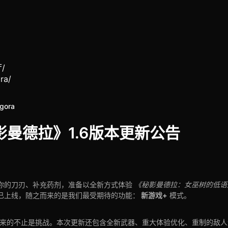
厅
/
ra
/
gora
影曼德拉》1.6版本更新公告
你的刀刃、补充药剂，准备以全新方式体验
《秘影曼德拉：女巫树的低语
新游戏+
已上线，随之而来的是我们最受期待的功能：
模式。
本带来的不止是挑战。本次更新还包含全新武器、重大体验优化、重制的敌